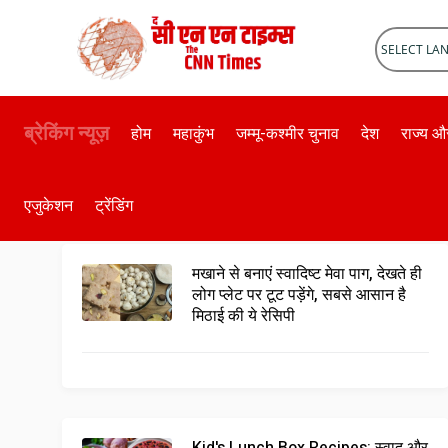
Powered 
ब्रेकिंग न्यूज़
होम
महाकुंभ
जम्मू-कश्मीर चुनाव
देश
राज्य 
लाइफस्टाइल
एजुकेशन
ट्रेंडिंग
मखाने से बनाएं स्वादिष्ट मेवा पाग, देखते ही
लोग प्लेट पर टूट पड़ेंगे, सबसे आसान है
मिठाई की ये रेसिपी