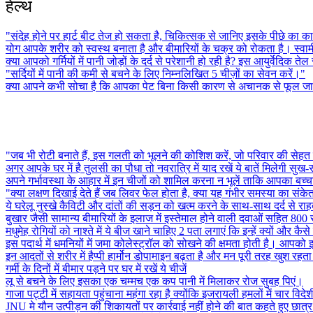
हेल्थ
"संदेह होने पर हार्ट बीट तेज हो सकता है, चिकित्सक से जानिए इसके पीछे का 
योग आपके शरीर को स्वस्थ बनाता है और बीमारियों के चक्र को रोकता है। स्वामी 
क्या आपको गर्मियों में पानी जोड़ों के दर्द से परेशानी हो रही है? इस आयुर्वेदि
"सर्दियों में पानी की कमी से बचने के लिए निम्नलिखित 5 चीज़ों का सेवन करें।"
क्या आपने कभी सोचा है कि आपका पेट बिना किसी कारण से अचानक से फूल जाता ह
"जब भी रोटी बनाते हैं, इस गलती को भूलने की कोशिश करें, जो परिवार की से
अगर आपके घर में है तुलसी का पौधा तो नवरात्रि में याद रखें ये बातें मिलेगी सुख-सम
अपने गर्भावस्था के आहार में इन चीजों को शामिल करना न भूलें ताकि आपका बच्
"क्या लक्षण दिखाई देते हैं जब लिवर फेल होता है, क्या यह गंभीर समस्या का संक
ये घरेलू नुस्खे कैविटी और दांतों की सड़न को खत्म करने के साथ-साथ दर्द से राहत
बुखार जैसी सामान्य बीमारियों के इलाज में इस्तेमाल होने वाली दवाओं सहित 80
मधुमेह रोगियों को नाश्ते में ये बीज खाने चाहिए 2 पता लगाएं कि इन्हें क्यों और कै
इस पदार्थ में धमनियों में जमा कोलेस्ट्रॉल को सोखने की क्षमता होती है। आपको
इन आदतों से शरीर में हैप्पी हार्मोन डोपामाइन बढ़ता है और मन पूरी तरह खुश रहता
गर्मी के दिनों में बीमार पड़ने पर घर में रखें ये चीजें
लू से बचने के लिए इसका एक चम्मच एक कप पानी में मिलाकर रोज सुबह पिएं।
गाजा पट्टी में सहायता पहुंचाना महंगा रहा है क्योंकि इजरायली हमलों में चार विदे
JNU मे यौन उत्पीड़न की शिकायतों पर कार्रवाई नहीं होने की बात कहते हुए छात्र म