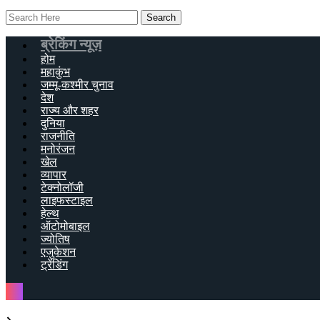
ब्रेकिंग न्यूज़
होम
महाकुंभ
जम्मू-कश्मीर चुनाव
देश
राज्य और शहर
दुनिया
राजनीति
मनोरंजन
खेल
व्यापार
टेक्नोलॉजी
लाइफस्टाइल
हेल्थ
ऑटोमोबाइल
ज्योतिष
एजुकेशन
ट्रेंडिंग